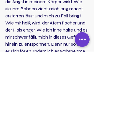
die Angst in meinem Körper wirkt. Wie 
sie ihre Bahnen zieht, mich eng macht, 
erstarren lässt und mich zu Fall bringt. 
Wie mir heiß wird, der Atem flacher und 
der Hals enger. Wie ich inne halte und es 
mir schwer fällt, mich in dieses Gefühl 
hinein zu entspannen. Denn nur so kann 
es sich lösen. Indem ich es wahrnehme, 
annehme, beobachte und mich 
hindurch atme, bis es sich verwandelt 
und weiterzieht. Und ich in Ruhe 
weiterschreiben kann. Und mich traue 
meine Worte auch zu veröffentlichen. 
Denn von nichts kommt nichts.
Wenn ich schreibe, bin ich glücklich. 
Und dieses Glück kann mir niemand 
geben. Nur ich mir selbst.